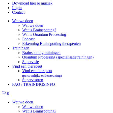
Download hier je muziek
Login
Contact
Wat we doen
Wat we doen
Wat is Brainspotting?
Wat is Quantum Processing
Podcast
Erkenning Brainspotting therapeuten
Trainingen
Brainspotting trainingen
Quantum Processing (specialisatietrainingen)
Supervisie
Vind een therapeut
Vind een therapeut
(persoonlijke ondersteuning)
Supervisoren
FAQ / TRAININGSINFO
0
Wat we doen
Wat we doen
Wat is Brainspotting?