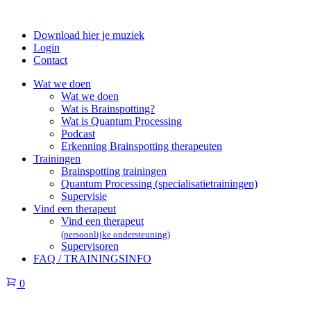
Download hier je muziek
Login
Contact
Wat we doen
Wat we doen
Wat is Brainspotting?
Wat is Quantum Processing
Podcast
Erkenning Brainspotting therapeuten
Trainingen
Brainspotting trainingen
Quantum Processing (specialisatietrainingen)
Supervisie
Vind een therapeut
Vind een therapeut
(persoonlijke ondersteuning)
Supervisoren
FAQ / TRAININGSINFO
0