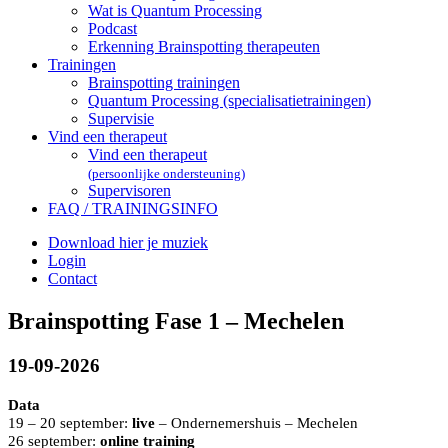
Wat is Quantum Processing
Podcast
Erkenning Brainspotting therapeuten
Trainingen
Brainspotting trainingen
Quantum Processing (specialisatietrainingen)
Supervisie
Vind een therapeut
Vind een therapeut
(persoonlijke ondersteuning)
Supervisoren
FAQ / TRAININGSINFO
Download hier je muziek
Login
Contact
Brainspotting Fase 1 – Mechelen
19-09-2026
Data
19 – 20 september:
live
– Ondernemershuis – Mechelen
26 september:
online training